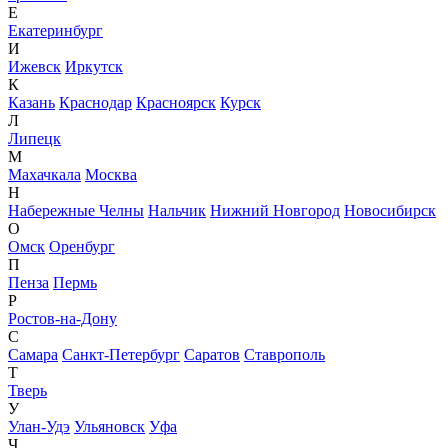
Е
Екатеринбург
И
Ижевск
Иркутск
К
Казань
Краснодар
Красноярск
Курск
Л
Липецк
М
Махачкала
Москва
Н
Набережные Челны
Нальчик
Нижний Новгород
Новосибирск
О
Омск
Оренбург
П
Пенза
Пермь
Р
Ростов-на-Дону
С
Самара
Санкт-Петербург
Саратов
Ставрополь
Т
Тверь
У
Улан-Удэ
Ульяновск
Уфа
Ч