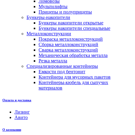
Ломовозы
Мультилифты
Прицепы и полуприцепы
Бункеры-накопители
Бункеры накопители открытые
Бункеры накопители специальные
Металлоконструкции
Покраска металлоконструкций
Сборка металлоконструкций
Сварка металлоконструкций
Механическая обработка металла
Резка металла
Специализированные контейнеры
Емкости под бентонит
Контейнера для мусорных пакетов
Контейнеры-кюбель для сыпучих
материалов
Оплата и доставка
Лизинг
Авито
О компании