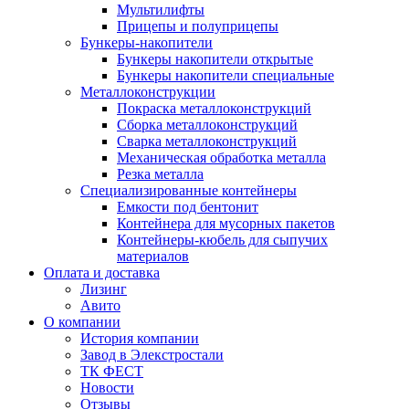
Мультилифты
Прицепы и полуприцепы
Бункеры-накопители
Бункеры накопители открытые
Бункеры накопители специальные
Металлоконструкции
Покраска металлоконструкций
Сборка металлоконструкций
Сварка металлоконструкций
Механическая обработка металла
Резка металла
Специализированные контейнеры
Емкости под бентонит
Контейнера для мусорных пакетов
Контейнеры-кюбель для сыпучих
материалов
Оплата и доставка
Лизинг
Авито
О компании
История компании
Завод в Элекстростали
ТК ФЕСТ
Новости
Отзывы