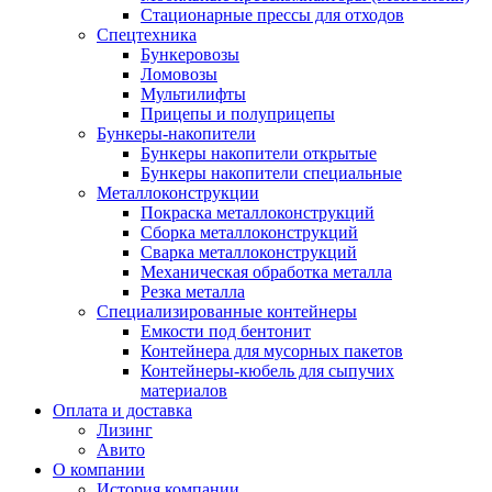
Стационарные прессы для отходов
Спецтехника
Бункеровозы
Ломовозы
Мультилифты
Прицепы и полуприцепы
Бункеры-накопители
Бункеры накопители открытые
Бункеры накопители специальные
Металлоконструкции
Покраска металлоконструкций
Сборка металлоконструкций
Сварка металлоконструкций
Механическая обработка металла
Резка металла
Специализированные контейнеры
Емкости под бентонит
Контейнера для мусорных пакетов
Контейнеры-кюбель для сыпучих
материалов
Оплата и доставка
Лизинг
Авито
О компании
История компании