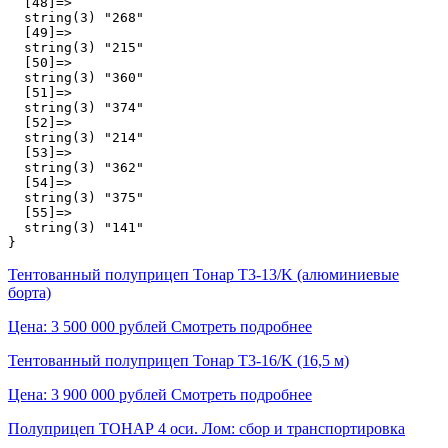
  [48]=>

  string(3) "268"

  [49]=>

  string(3) "215"

  [50]=>

  string(3) "360"

  [51]=>

  string(3) "374"

  [52]=>

  string(3) "214"

  [53]=>

  string(3) "362"

  [54]=>

  string(3) "375"

  [55]=>

  string(3) "141"

Тентованный полуприцеп Тонар T3-13/K (алюминиевые
борта)
Цена: 3 500 000 рублей
Смотреть подробнее
Тентованный полуприцеп Тонар T3-16/K (16,5 м)
Цена: 3 900 000 рублей
Смотреть подробнее
Полуприцеп ТОНАР 4 оси. Лом: сбор и транспортировка