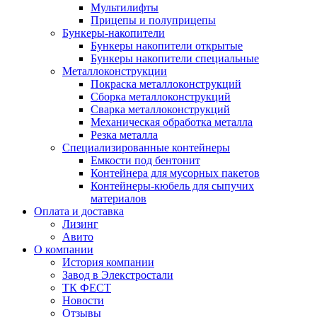
Мультилифты
Прицепы и полуприцепы
Бункеры-накопители
Бункеры накопители открытые
Бункеры накопители специальные
Металлоконструкции
Покраска металлоконструкций
Сборка металлоконструкций
Сварка металлоконструкций
Механическая обработка металла
Резка металла
Специализированные контейнеры
Емкости под бентонит
Контейнера для мусорных пакетов
Контейнеры-кюбель для сыпучих
материалов
Оплата и доставка
Лизинг
Авито
О компании
История компании
Завод в Элекстростали
ТК ФЕСТ
Новости
Отзывы