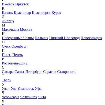
Ижевск
Иркутск
К
Казань
Краснодар
Красноярск
Курск
Л
Липецк
М
Махачкала
Москва
Н
Набережные Челны
Нальчик
Нижний Новгород
Новосибирск
О
Омск
Оренбург
П
Пенза
Пермь
Р
Ростов-на-Дону
С
Самара
Санкт-Петербург
Саратов
Ставрополь
Т
Тверь
У
Улан-Удэ
Ульяновск
Уфа
Ч
Чебоксары
Челябинск
Чита
Я