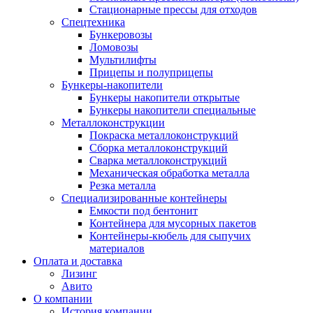
Стационарные прессы для отходов
Спецтехника
Бункеровозы
Ломовозы
Мультилифты
Прицепы и полуприцепы
Бункеры-накопители
Бункеры накопители открытые
Бункеры накопители специальные
Металлоконструкции
Покраска металлоконструкций
Сборка металлоконструкций
Сварка металлоконструкций
Механическая обработка металла
Резка металла
Специализированные контейнеры
Емкости под бентонит
Контейнера для мусорных пакетов
Контейнеры-кюбель для сыпучих
материалов
Оплата и доставка
Лизинг
Авито
О компании
История компании