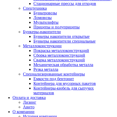
Стационарные прессы для отходов
Спецтехника
Бункеровозы
Ломовозы
Мультилифты
Прицепы и полуприцепы
Бункеры-накопители
Бункеры накопители открытые
Бункеры накопители специальные
Металлоконструкции
Покраска металлоконструкций
Сборка металлоконструкций
Сварка металлоконструкций
Механическая обработка металла
Резка металла
Специализированные контейнеры
Емкости под бентонит
Контейнера для мусорных пакетов
Контейнеры-кюбель для сыпучих
материалов
Оплата и доставка
Лизинг
Авито
О компании
История компании