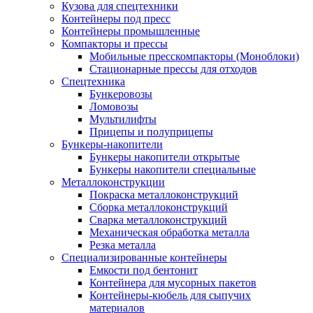
Кузова для спецтехники
Контейнеры под пресс
Контейнеры промышленные
Компакторы и прессы
Мобильные пресскомпакторы (Моноблоки)
Стационарные прессы для отходов
Спецтехника
Бункеровозы
Ломовозы
Мультилифты
Прицепы и полуприцепы
Бункеры-накопители
Бункеры накопители открытые
Бункеры накопители специальные
Металлоконструкции
Покраска металлоконструкций
Сборка металлоконструкций
Сварка металлоконструкций
Механическая обработка металла
Резка металла
Специализированные контейнеры
Емкости под бентонит
Контейнера для мусорных пакетов
Контейнеры-кюбель для сыпучих
материалов