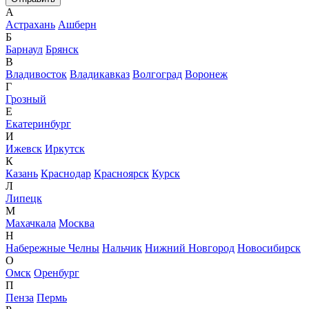
А
Астрахань
Ашберн
Б
Барнаул
Брянск
В
Владивосток
Владикавказ
Волгоград
Воронеж
Г
Грозный
Е
Екатеринбург
И
Ижевск
Иркутск
К
Казань
Краснодар
Красноярск
Курск
Л
Липецк
М
Махачкала
Москва
Н
Набережные Челны
Нальчик
Нижний Новгород
Новосибирск
О
Омск
Оренбург
П
Пенза
Пермь