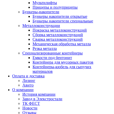
Мультилифты
Прицепы и полуприцепы
Бункеры-накопители
Бункеры накопители открытые
Бункеры накопители специальные
Металлоконструкции
Покраска металлоконструкций
Сборка металлоконструкций
Сварка металлоконструкций
Механическая обработка металла
Резка металла
Специализированные контейнеры
Емкости под бентонит
Контейнера для мусорных пакетов
Контейнеры-кюбель для сыпучих
материалов
Оплата и доставка
Лизинг
Авито
О компании
История компании
Завод в Элекстростали
ТК ФЕСТ
Новости
Отзывы