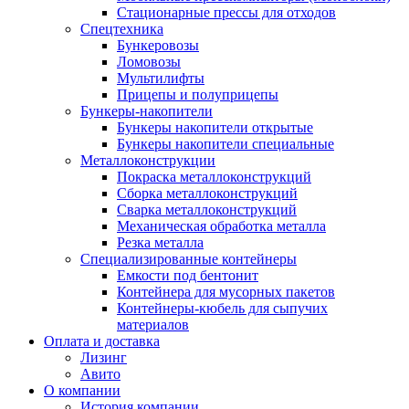
Стационарные прессы для отходов
Спецтехника
Бункеровозы
Ломовозы
Мультилифты
Прицепы и полуприцепы
Бункеры-накопители
Бункеры накопители открытые
Бункеры накопители специальные
Металлоконструкции
Покраска металлоконструкций
Сборка металлоконструкций
Сварка металлоконструкций
Механическая обработка металла
Резка металла
Специализированные контейнеры
Емкости под бентонит
Контейнера для мусорных пакетов
Контейнеры-кюбель для сыпучих
материалов
Оплата и доставка
Лизинг
Авито
О компании
История компании