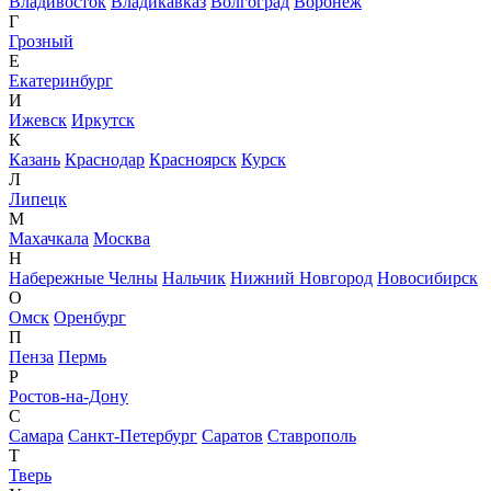
Владивосток
Владикавказ
Волгоград
Воронеж
Г
Грозный
Е
Екатеринбург
И
Ижевск
Иркутск
К
Казань
Краснодар
Красноярск
Курск
Л
Липецк
М
Махачкала
Москва
Н
Набережные Челны
Нальчик
Нижний Новгород
Новосибирск
О
Омск
Оренбург
П
Пенза
Пермь
Р
Ростов-на-Дону
С
Самара
Санкт-Петербург
Саратов
Ставрополь
Т
Тверь