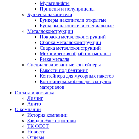
Мультилифты
Прицепы и полуприцепы
Бункеры-накопители
Бункеры накопители открытые
Бункеры накопители специальные
Металлоконструкции
Покраска металлоконструкций
Сборка металлоконструкций
Сварка металлоконструкций
Механическая обработка металла
Резка металла
Специализированные контейнеры
Емкости под бентонит
Контейнера для мусорных пакетов
Контейнеры-кюбель для сыпучих
материалов
Оплата и доставка
Лизинг
Авито
О компании
История компании
Завод в Элекстростали
ТК ФЕСТ
Новости
Отзывы