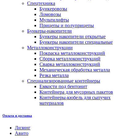
Спецтехника
Бункеровозы
Ломовозы
Мультилифты
Прицепы и полуприцепы
Бункеры-накопители
Бункеры накопители открытые
Бункеры накопители специальные
Металлоконструкции
Покраска металлоконструкций
Сборка металлоконструкций
Сварка металлоконструкций
Механическая обработка металла
Резка металла
Специализированные контейнеры
Емкости под бентонит
Контейнера для мусорных пакетов
Контейнеры-кюбель для сыпучих
материалов
Оплата и доставка
Лизинг
Авито