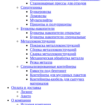
Стационарные прессы для отходов
Спецтехника
Бункеровозы
Ломовозы
Мультилифты
Прицепы и полуприцепы
Бункеры-накопители
Бункеры накопители открытые
Бункеры накопители специальные
Металлоконструкции
Покраска металлоконструкций
Сборка металлоконструкций
Сварка металлоконструкций
Механическая обработка металла
Резка металла
Специализированные контейнеры
Емкости под бентонит
Контейнера для мусорных пакетов
Контейнеры-кюбель для сыпучих
материалов
Оплата и доставка
Лизинг
Авито
О компании
История компании