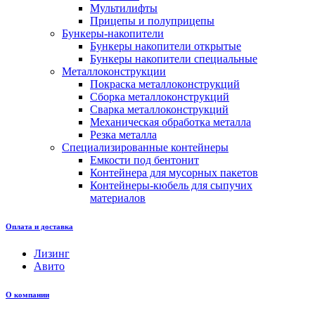
Мультилифты
Прицепы и полуприцепы
Бункеры-накопители
Бункеры накопители открытые
Бункеры накопители специальные
Металлоконструкции
Покраска металлоконструкций
Сборка металлоконструкций
Сварка металлоконструкций
Механическая обработка металла
Резка металла
Специализированные контейнеры
Емкости под бентонит
Контейнера для мусорных пакетов
Контейнеры-кюбель для сыпучих
материалов
Оплата и доставка
Лизинг
Авито
О компании