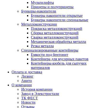
Мультилифты
Прицепы и полуприцепы
Бункеры-накопители
Бункеры накопители открытые
Бункеры накопители специальные
Металлоконструкции
Покраска металлоконструкций
Сборка металлоконструкций
Сварка металлоконструкций
Механическая обработка металла
Резка металла
Специализированные контейнеры
Емкости под бентонит
Контейнера для мусорных пакетов
Контейнеры-кюбель для сыпучих
материалов
Оплата и доставка
Лизинг
Авито
О компании
История компании
Завод в Элекстростали
ТК ФЕСТ
Новости
Отзывы