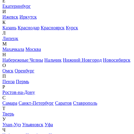
Е
Екатеринбург
И
Ижевск
Иркутск
К
Казань
Краснодар
Красноярск
Курск
Л
Липецк
М
Махачкала
Москва
Н
Набережные Челны
Нальчик
Нижний Новгород
Новосибирск
О
Омск
Оренбург
П
Пенза
Пермь
Р
Ростов-на-Дону
С
Самара
Санкт-Петербург
Саратов
Ставрополь
Т
Тверь
У
Улан-Удэ
Ульяновск
Уфа
Ч