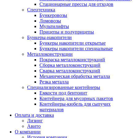
Стационарные прессы для отходов
Спецтехника
Бункеровозы
Ломовозы
Мультилифты
Прицепы и полуприцепы
Бункеры-накопители
Бункеры накопители открытые
Бункеры накопители специальные
Металлоконструкции
Покраска металлоконструкций
Сборка металлоконструкций
Сварка металлоконструкций
Механическая обработка металла
Резка металла
Специализированные контейнеры
Емкости под бентонит
Контейнера для мусорных пакетов
Контейнеры-кюбель для сыпучих
материалов
Оплата и доставка
Лизинг
Авито
О компании
История компании