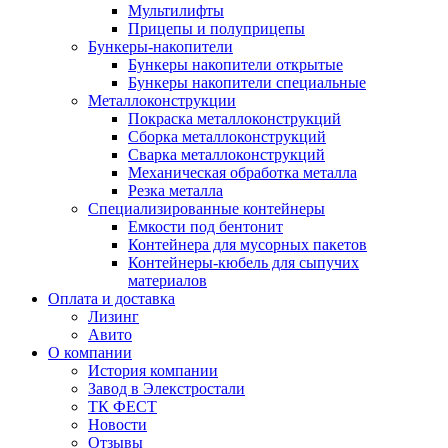
Мультилифты
Прицепы и полуприцепы
Бункеры-накопители
Бункеры накопители открытые
Бункеры накопители специальные
Металлоконструкции
Покраска металлоконструкций
Сборка металлоконструкций
Сварка металлоконструкций
Механическая обработка металла
Резка металла
Специализированные контейнеры
Емкости под бентонит
Контейнера для мусорных пакетов
Контейнеры-кюбель для сыпучих
материалов
Оплата и доставка
Лизинг
Авито
О компании
История компании
Завод в Элекстростали
ТК ФЕСТ
Новости
Отзывы