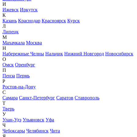
И
Ижевск
Иркутск
К
Казань
Краснодар
Красноярск
Курск
Л
Липецк
М
Махачкала
Москва
Н
Набережные Челны
Нальчик
Нижний Новгород
Новосибирск
О
Омск
Оренбург
П
Пенза
Пермь
Р
Ростов-на-Дону
С
Самара
Санкт-Петербург
Саратов
Ставрополь
Т
Тверь
У
Улан-Удэ
Ульяновск
Уфа
Ч
Чебоксары
Челябинск
Чита
Я