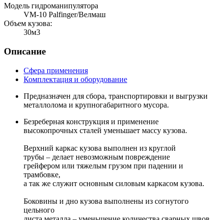
Модель гидроманипулятора
VM-10 Palfinger/Велмаш
Объем кузова:
30м3
Описание
Сфера применения
Комплектация и оборудование
Предназначен для сбора, транспортировки и выгрузки
металлолома и крупногабаритного мусора.
Безреберная конструкция и применение
высокопрочных сталей уменьшает массу кузова.
Верхний каркас кузова выполнен из круглой
трубы – делает невозможным повреждение
грейфером или тяжелым грузом при падении и
трамбовке,
а так же служит основным силовым каркасом кузова.
Боковины и дно кузова выполнены из согнутого
цельного
листа металла – уменьшение количества сварных швов