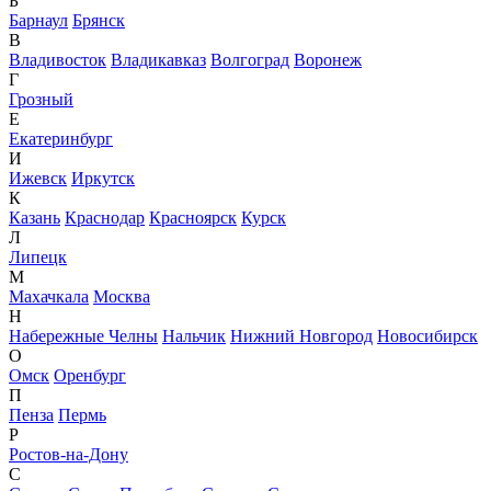
Б
Барнаул
Брянск
В
Владивосток
Владикавказ
Волгоград
Воронеж
Г
Грозный
Е
Екатеринбург
И
Ижевск
Иркутск
К
Казань
Краснодар
Красноярск
Курск
Л
Липецк
М
Махачкала
Москва
Н
Набережные Челны
Нальчик
Нижний Новгород
Новосибирск
О
Омск
Оренбург
П
Пенза
Пермь
Р
Ростов-на-Дону
С