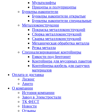
Мультилифты
Прицепы и полуприцепы
Бункеры-накопители
Бункеры накопители открытые
Бункеры накопители специальные
Металлоконструкции
Покраска металлоконструкций
Сборка металлоконструкций
Сварка металлоконструкций
Механическая обработка металла
Резка металла
Специализированные контейнеры
Емкости под бентонит
Контейнера для мусорных пакетов
Контейнеры-кюбель для сыпучих
материалов
Оплата и доставка
Лизинг
Авито
О компании
История компании
Завод в Элекстростали
ТК ФЕСТ
Новости
Отзывы