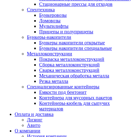
Стационарные прессы для отходов
Спецтехника
Бункеровозы
Ломовозы
Мультилифты
Прицепы и полуприцепы
Бункеры-накопители
Бункеры накопители открытые
Бункеры накопители специальные
Металлоконструкции
Покраска металлоконструкций
Сборка металлоконструкций
Сварка металлоконструкций
Механическая обработка металла
Резка металла
Специализированные контейнеры
Емкости под бентонит
Контейнера для мусорных пакетов
Контейнеры-кюбель для сыпучих
материалов
Оплата и доставка
Лизинг
Авито
О компании
История компании