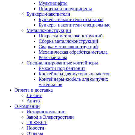
Мультилифты
Прицепы и полуприцепы
Бункеры-накопители
Бункеры накопители открытые
Бункеры накопители специальные
Металлоконструкции
Покраска металлоконструкций
Сборка металлоконструкций
Сварка металлоконструкций
Механическая обработка металла
Резка металла
Специализированные контейнеры
Емкости под бентонит
Контейнера для мусорных пакетов
Контейнеры-кюбель для сыпучих
материалов
Оплата и доставка
Лизинг
Авито
О компании
История компании
Завод в Элекстростали
ТК ФЕСТ
Новости
Отзывы