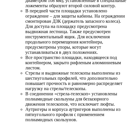
диаметром 108 мм), установленные в специальные
ложементы образуют второй силовой контур.
В передней части площадки установлено
ограждение – для защиты кабины. На ограждении
смонтирован ДЗК (держатель запасного колеса).
Для доступа на площадку предусмотрена
выдвижная лестница. Также предусмотрен
инструментальный ящик. Для исключения
продольного перемещения контейнера,
предусмотрены упоры, которые могут
устанавливаться в двух положениях.
Все пространство площадки, находящееся под
контейнером, закрыто рифленым алюминиевым
листом.
Стрелы и выдвижные телескопы выполнены из
шестиугольных профилей, что дополнительно
повышает прочность и равномерно распределяет
нагрузку на стрелы/телескопы.
В соединении «стрела-телескоп» установлены
полиамидные скользуны для беззазорного
движения телескопов, что исключает люфты.
Аутригеры и корпуса аутригеров выполнены из
пятиугольного профиля с применением
полиамидных скользунов.