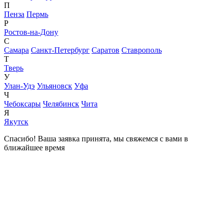
П
Пенза
Пермь
Р
Ростов-на-Дону
С
Самара
Санкт-Петербург
Саратов
Ставрополь
Т
Тверь
У
Улан-Удэ
Ульяновск
Уфа
Ч
Чебоксары
Челябинск
Чита
Я
Якутск
Спасибо! Ваша заявка принята, мы свяжемся с вами в
ближайшее время