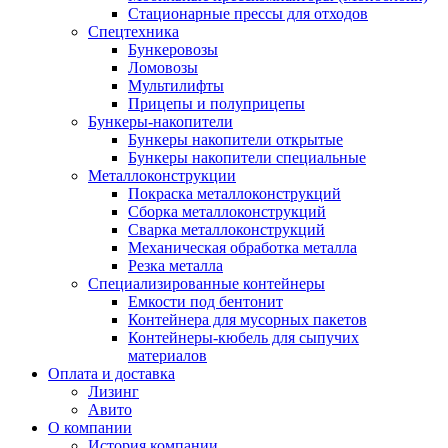
Стационарные прессы для отходов
Спецтехника
Бункеровозы
Ломовозы
Мультилифты
Прицепы и полуприцепы
Бункеры-накопители
Бункеры накопители открытые
Бункеры накопители специальные
Металлоконструкции
Покраска металлоконструкций
Сборка металлоконструкций
Сварка металлоконструкций
Механическая обработка металла
Резка металла
Специализированные контейнеры
Емкости под бентонит
Контейнера для мусорных пакетов
Контейнеры-кюбель для сыпучих
материалов
Оплата и доставка
Лизинг
Авито
О компании
История компании