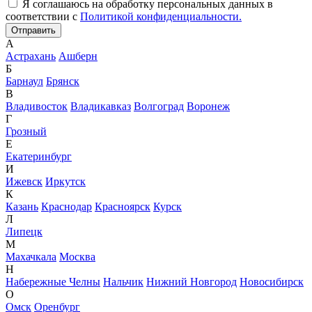
Я соглашаюсь на обработку персональных данных в
соответствии с
Политикой конфиденциальности.
А
Астрахань
Ашберн
Б
Барнаул
Брянск
В
Владивосток
Владикавказ
Волгоград
Воронеж
Г
Грозный
Е
Екатеринбург
И
Ижевск
Иркутск
К
Казань
Краснодар
Красноярск
Курск
Л
Липецк
М
Махачкала
Москва
Н
Набережные Челны
Нальчик
Нижний Новгород
Новосибирск
О
Омск
Оренбург