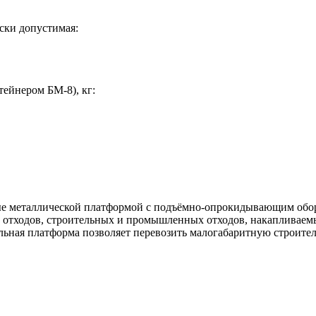
ески допустимая:
тейнером БМ-8), кг:
ые металлической платформой с подъёмно-опрокидывающим обо
 отходов, строительных и промышленных отходов, накапливаем
альная платформа позволяет перевозить малогабаритную строите