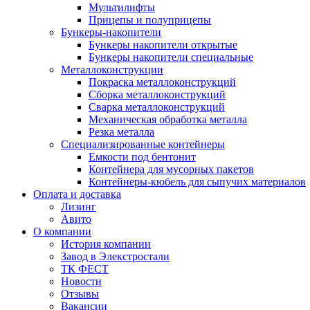
Мультилифты
Прицепы и полуприцепы
Бункеры-накопители
Бункеры накопители открытые
Бункеры накопители специальные
Металлоконструкции
Покраска металлоконструкций
Сборка металлоконструкций
Сварка металлоконструкций
Механическая обработка металла
Резка металла
Специализированные контейнеры
Емкости под бентонит
Контейнера для мусорных пакетов
Контейнеры-кюбель для сыпучих материалов
Оплата и доставка
Лизинг
Авито
О компании
История компании
Завод в Элекстростали
ТК ФЕСТ
Новости
Отзывы
Вакансии