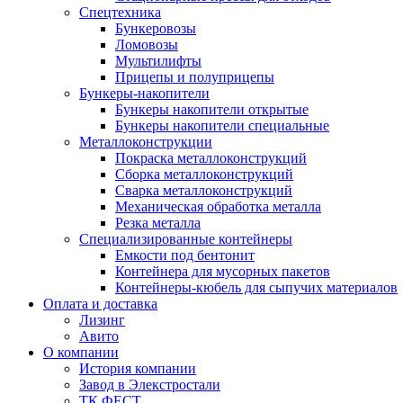
Спецтехника
Бункеровозы
Ломовозы
Мультилифты
Прицепы и полуприцепы
Бункеры-накопители
Бункеры накопители открытые
Бункеры накопители специальные
Металлоконструкции
Покраска металлоконструкций
Сборка металлоконструкций
Сварка металлоконструкций
Механическая обработка металла
Резка металла
Специализированные контейнеры
Емкости под бентонит
Контейнера для мусорных пакетов
Контейнеры-кюбель для сыпучих материалов
Оплата и доставка
Лизинг
Авито
О компании
История компании
Завод в Элекстростали
ТК ФЕСТ