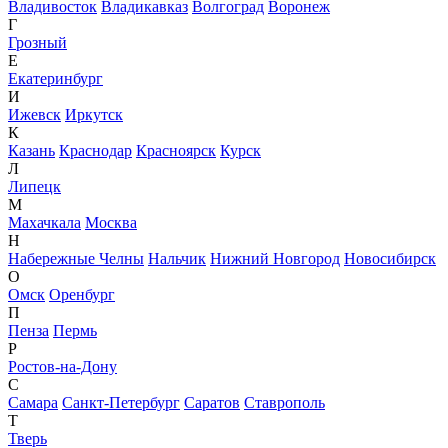
Владивосток
Владикавказ
Волгоград
Воронеж
Г
Грозный
Е
Екатеринбург
И
Ижевск
Иркутск
К
Казань
Краснодар
Красноярск
Курск
Л
Липецк
М
Махачкала
Москва
Н
Набережные Челны
Нальчик
Нижний Новгород
Новосибирск
О
Омск
Оренбург
П
Пенза
Пермь
Р
Ростов-на-Дону
С
Самара
Санкт-Петербург
Саратов
Ставрополь
Т
Тверь