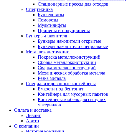
Стационарные прессы для отходов
Спецтехника
Бункеровозы
Ломовозы
Мультилифты
Прицепы и полуприцепы
Бункеры-накопители
Бункеры накопители открытые
Бункеры накопители специальные
Металлоконструкции
Покраска металлоконструкций
Сборка металлоконструкций
Сварка металлоконструкций
Механическая обработка металла
Резка металла
Специализированные контейнеры
Емкости под бентонит
Контейнера для мусорных пакетов
Контейнеры-кюбель для сыпучих
материалов
Оплата и доставка
Лизинг
Авито
О компании
История компании