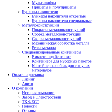
Мультилифты
Прицепы и полуприцепы
Бункеры-накопители
Бункеры накопители открытые
Бункеры накопители специальные
Металлоконструкции
Покраска металлоконструкций
Сборка металлоконструкций
Сварка металлоконструкций
Механическая обработка металла
Резка металла
Специализированные контейнеры
Емкости под бентонит
Контейнера для мусорных пакетов
Контейнеры-кюбель для сыпучих
материалов
Оплата и доставка
Лизинг
Авито
О компании
История компании
Завод в Элекстростали
ТК ФЕСТ
Новости
Отзывы