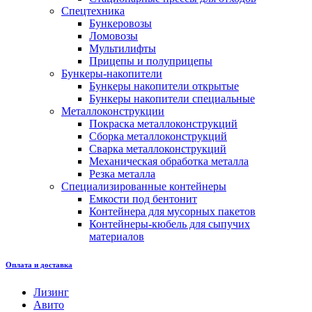
Спецтехника
Бункеровозы
Ломовозы
Мультилифты
Прицепы и полуприцепы
Бункеры-накопители
Бункеры накопители открытые
Бункеры накопители специальные
Металлоконструкции
Покраска металлоконструкций
Сборка металлоконструкций
Сварка металлоконструкций
Механическая обработка металла
Резка металла
Специализированные контейнеры
Емкости под бентонит
Контейнера для мусорных пакетов
Контейнеры-кюбель для сыпучих
материалов
Оплата и доставка
Лизинг
Авито