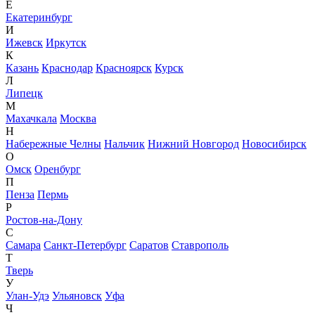
Е
Екатеринбург
И
Ижевск
Иркутск
К
Казань
Краснодар
Красноярск
Курск
Л
Липецк
М
Махачкала
Москва
Н
Набережные Челны
Нальчик
Нижний Новгород
Новосибирск
О
Омск
Оренбург
П
Пенза
Пермь
Р
Ростов-на-Дону
С
Самара
Санкт-Петербург
Саратов
Ставрополь
Т
Тверь
У
Улан-Удэ
Ульяновск
Уфа
Ч