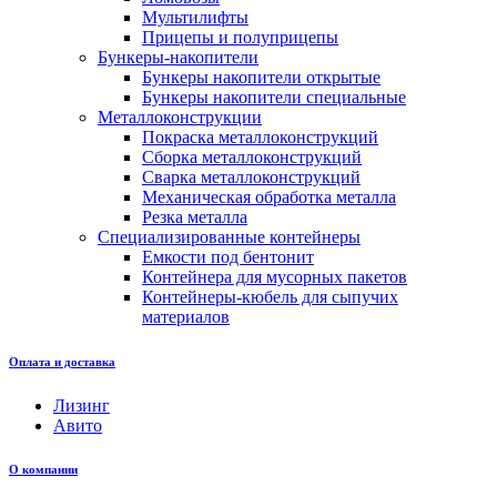
Мультилифты
Прицепы и полуприцепы
Бункеры-накопители
Бункеры накопители открытые
Бункеры накопители специальные
Металлоконструкции
Покраска металлоконструкций
Сборка металлоконструкций
Сварка металлоконструкций
Механическая обработка металла
Резка металла
Специализированные контейнеры
Емкости под бентонит
Контейнера для мусорных пакетов
Контейнеры-кюбель для сыпучих
материалов
Оплата и доставка
Лизинг
Авито
О компании