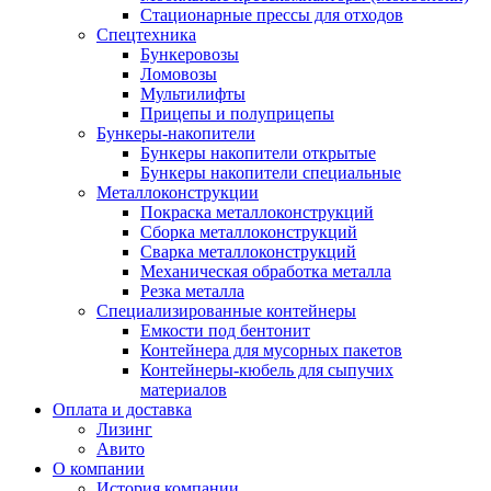
Стационарные прессы для отходов
Спецтехника
Бункеровозы
Ломовозы
Мультилифты
Прицепы и полуприцепы
Бункеры-накопители
Бункеры накопители открытые
Бункеры накопители специальные
Металлоконструкции
Покраска металлоконструкций
Сборка металлоконструкций
Сварка металлоконструкций
Механическая обработка металла
Резка металла
Специализированные контейнеры
Емкости под бентонит
Контейнера для мусорных пакетов
Контейнеры-кюбель для сыпучих
материалов
Оплата и доставка
Лизинг
Авито
О компании
История компании