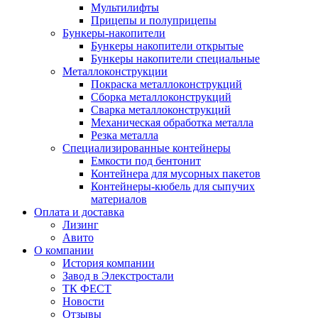
Мультилифты
Прицепы и полуприцепы
Бункеры-накопители
Бункеры накопители открытые
Бункеры накопители специальные
Металлоконструкции
Покраска металлоконструкций
Сборка металлоконструкций
Сварка металлоконструкций
Механическая обработка металла
Резка металла
Специализированные контейнеры
Емкости под бентонит
Контейнера для мусорных пакетов
Контейнеры-кюбель для сыпучих
материалов
Оплата и доставка
Лизинг
Авито
О компании
История компании
Завод в Элекстростали
ТК ФЕСТ
Новости
Отзывы