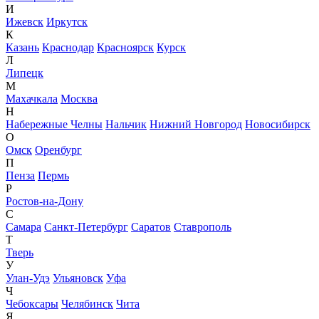
И
Ижевск
Иркутск
К
Казань
Краснодар
Красноярск
Курск
Л
Липецк
М
Махачкала
Москва
Н
Набережные Челны
Нальчик
Нижний Новгород
Новосибирск
О
Омск
Оренбург
П
Пенза
Пермь
Р
Ростов-на-Дону
С
Самара
Санкт-Петербург
Саратов
Ставрополь
Т
Тверь
У
Улан-Удэ
Ульяновск
Уфа
Ч
Чебоксары
Челябинск
Чита
Я