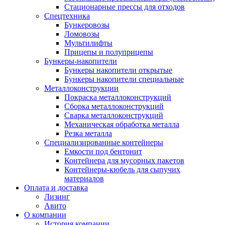
Стационарные прессы для отходов
Спецтехника
Бункеровозы
Ломовозы
Мультилифты
Прицепы и полуприцепы
Бункеры-накопители
Бункеры накопители открытые
Бункеры накопители специальные
Металлоконструкции
Покраска металлоконструкций
Сборка металлоконструкций
Сварка металлоконструкций
Механическая обработка металла
Резка металла
Специализированные контейнеры
Емкости под бентонит
Контейнера для мусорных пакетов
Контейнеры-кюбель для сыпучих
материалов
Оплата и доставка
Лизинг
Авито
О компании
История компании