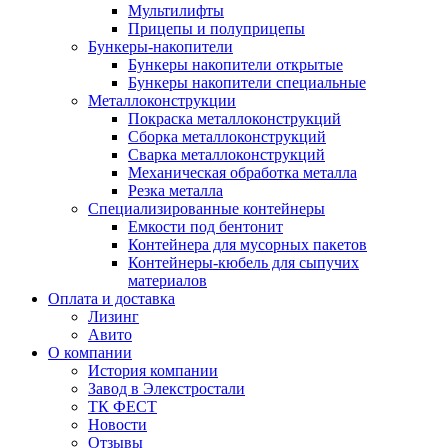
Мультилифты
Прицепы и полуприцепы
Бункеры-накопители
Бункеры накопители открытые
Бункеры накопители специальные
Металлоконструкции
Покраска металлоконструкций
Сборка металлоконструкций
Сварка металлоконструкций
Механическая обработка металла
Резка металла
Специализированные контейнеры
Емкости под бентонит
Контейнера для мусорных пакетов
Контейнеры-кюбель для сыпучих
материалов
Оплата и доставка
Лизинг
Авито
О компании
История компании
Завод в Элекстростали
ТК ФЕСТ
Новости
Отзывы