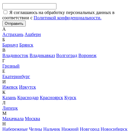
Я соглашаюсь на обработку персональных данных в
соответствии с
Политикой конфиденциальности.
А
Астрахань
Ашберн
Б
Барнаул
Брянск
В
Владивосток
Владикавказ
Волгоград
Воронеж
Г
Грозный
Е
Екатеринбург
И
Ижевск
Иркутск
К
Казань
Краснодар
Красноярск
Курск
Л
Липецк
М
Махачкала
Москва
Н
Набережные Челны
Нальчик
Нижний Новгород
Новосибирск