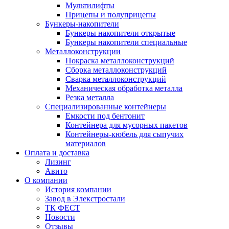
Мультилифты
Прицепы и полуприцепы
Бункеры-накопители
Бункеры накопители открытые
Бункеры накопители специальные
Металлоконструкции
Покраска металлоконструкций
Сборка металлоконструкций
Сварка металлоконструкций
Механическая обработка металла
Резка металла
Специализированные контейнеры
Емкости под бентонит
Контейнера для мусорных пакетов
Контейнеры-кюбель для сыпучих
материалов
Оплата и доставка
Лизинг
Авито
О компании
История компании
Завод в Элекстростали
ТК ФЕСТ
Новости
Отзывы