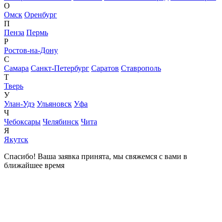
О
Омск
Оренбург
П
Пенза
Пермь
Р
Ростов-на-Дону
С
Самара
Санкт-Петербург
Саратов
Ставрополь
Т
Тверь
У
Улан-Удэ
Ульяновск
Уфа
Ч
Чебоксары
Челябинск
Чита
Я
Якутск
Спасибо! Ваша заявка принята, мы свяжемся с вами в
ближайшее время