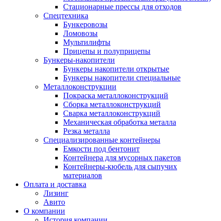
Стационарные прессы для отходов
Спецтехника
Бункеровозы
Ломовозы
Мультилифты
Прицепы и полуприцепы
Бункеры-накопители
Бункеры накопители открытые
Бункеры накопители специальные
Металлоконструкции
Покраска металлоконструкций
Сборка металлоконструкций
Сварка металлоконструкций
Механическая обработка металла
Резка металла
Специализированные контейнеры
Емкости под бентонит
Контейнера для мусорных пакетов
Контейнеры-кюбель для сыпучих
материалов
Оплата и доставка
Лизинг
Авито
О компании
История компании