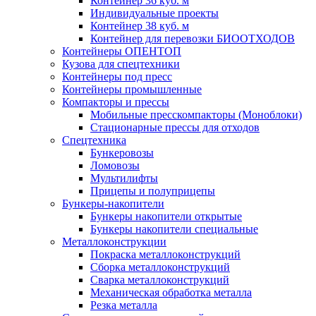
Контейнер 36 куб. м
Индивидуальные проекты
Контейнер 38 куб. м
Контейнер для перевозки БИООТХОДОВ
Контейнеры ОПЕНТОП
Кузова для спецтехники
Контейнеры под пресс
Контейнеры промышленные
Компакторы и прессы
Мобильные пресскомпакторы (Моноблоки)
Стационарные прессы для отходов
Спецтехника
Бункеровозы
Ломовозы
Мультилифты
Прицепы и полуприцепы
Бункеры-накопители
Бункеры накопители открытые
Бункеры накопители специальные
Металлоконструкции
Покраска металлоконструкций
Сборка металлоконструкций
Сварка металлоконструкций
Механическая обработка металла
Резка металла