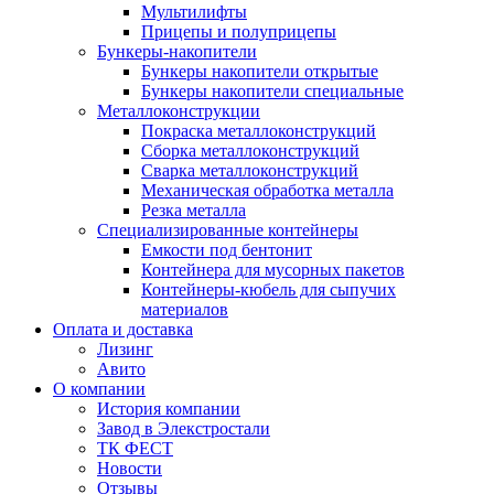
Мультилифты
Прицепы и полуприцепы
Бункеры-накопители
Бункеры накопители открытые
Бункеры накопители специальные
Металлоконструкции
Покраска металлоконструкций
Сборка металлоконструкций
Сварка металлоконструкций
Механическая обработка металла
Резка металла
Специализированные контейнеры
Емкости под бентонит
Контейнера для мусорных пакетов
Контейнеры-кюбель для сыпучих
материалов
Оплата и доставка
Лизинг
Авито
О компании
История компании
Завод в Элекстростали
ТК ФЕСТ
Новости
Отзывы