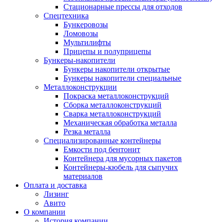
Стационарные прессы для отходов
Спецтехника
Бункеровозы
Ломовозы
Мультилифты
Прицепы и полуприцепы
Бункеры-накопители
Бункеры накопители открытые
Бункеры накопители специальные
Металлоконструкции
Покраска металлоконструкций
Сборка металлоконструкций
Сварка металлоконструкций
Механическая обработка металла
Резка металла
Специализированные контейнеры
Емкости под бентонит
Контейнера для мусорных пакетов
Контейнеры-кюбель для сыпучих
материалов
Оплата и доставка
Лизинг
Авито
О компании
История компании