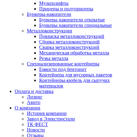
Мультилифты
Прицепы и полуприцепы
Бункеры-накопители
Бункеры накопители открытые
Бункеры накопители специальные
Металлоконструкции
Покраска металлоконструкций
Сборка металлоконструкций
Сварка металлоконструкций
Механическая обработка металла
Резка металла
Специализированные контейнеры
Емкости под бентонит
Контейнера для мусорных пакетов
Контейнеры-кюбель для сыпучих
материалов
Оплата и доставка
Лизинг
Авито
О компании
История компании
Завод в Элекстростали
ТК ФЕСТ
Новости
Отзывы