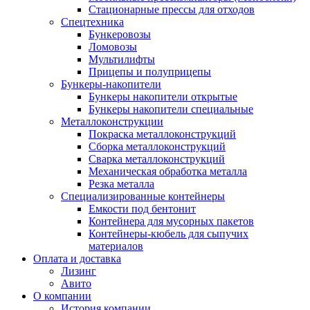
Стационарные прессы для отходов
Спецтехника
Бункеровозы
Ломовозы
Мультилифты
Прицепы и полуприцепы
Бункеры-накопители
Бункеры накопители открытые
Бункеры накопители специальные
Металлоконструкции
Покраска металлоконструкций
Сборка металлоконструкций
Сварка металлоконструкций
Механическая обработка металла
Резка металла
Специализированные контейнеры
Емкости под бентонит
Контейнера для мусорных пакетов
Контейнеры-кюбель для сыпучих
материалов
Оплата и доставка
Лизинг
Авито
О компании
История компании