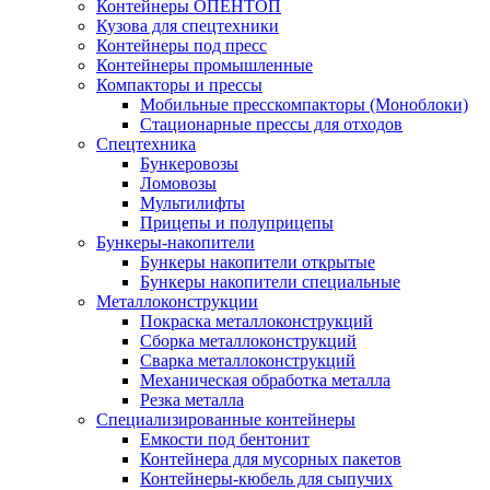
Контейнеры ОПЕНТОП
Кузова для спецтехники
Контейнеры под пресс
Контейнеры промышленные
Компакторы и прессы
Мобильные пресскомпакторы (Моноблоки)
Стационарные прессы для отходов
Спецтехника
Бункеровозы
Ломовозы
Мультилифты
Прицепы и полуприцепы
Бункеры-накопители
Бункеры накопители открытые
Бункеры накопители специальные
Металлоконструкции
Покраска металлоконструкций
Сборка металлоконструкций
Сварка металлоконструкций
Механическая обработка металла
Резка металла
Специализированные контейнеры
Емкости под бентонит
Контейнера для мусорных пакетов
Контейнеры-кюбель для сыпучих