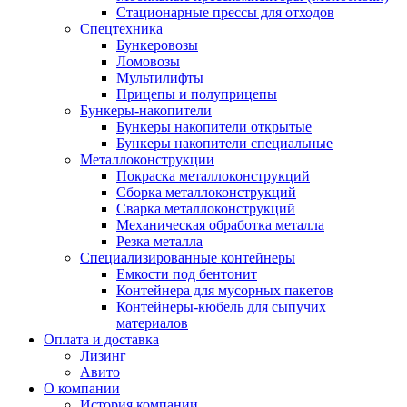
Стационарные прессы для отходов
Спецтехника
Бункеровозы
Ломовозы
Мультилифты
Прицепы и полуприцепы
Бункеры-накопители
Бункеры накопители открытые
Бункеры накопители специальные
Металлоконструкции
Покраска металлоконструкций
Сборка металлоконструкций
Сварка металлоконструкций
Механическая обработка металла
Резка металла
Специализированные контейнеры
Емкости под бентонит
Контейнера для мусорных пакетов
Контейнеры-кюбель для сыпучих
материалов
Оплата и доставка
Лизинг
Авито
О компании
История компании