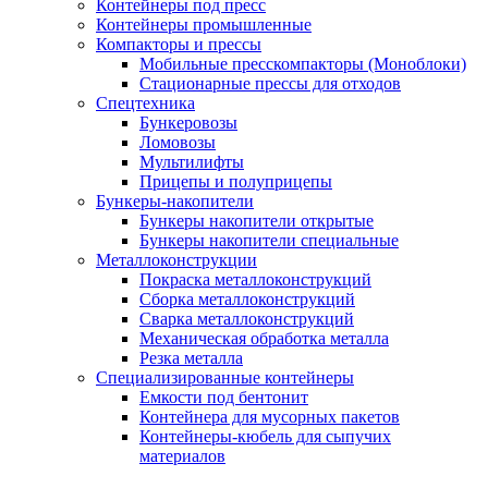
Контейнеры под пресс
Контейнеры промышленные
Компакторы и прессы
Мобильные пресскомпакторы (Моноблоки)
Стационарные прессы для отходов
Спецтехника
Бункеровозы
Ломовозы
Мультилифты
Прицепы и полуприцепы
Бункеры-накопители
Бункеры накопители открытые
Бункеры накопители специальные
Металлоконструкции
Покраска металлоконструкций
Сборка металлоконструкций
Сварка металлоконструкций
Механическая обработка металла
Резка металла
Специализированные контейнеры
Емкости под бентонит
Контейнера для мусорных пакетов
Контейнеры-кюбель для сыпучих
материалов