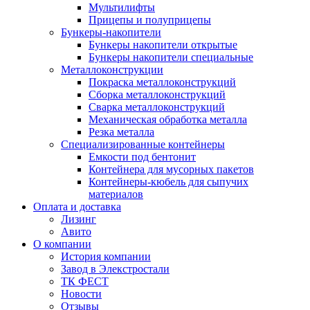
Мультилифты
Прицепы и полуприцепы
Бункеры-накопители
Бункеры накопители открытые
Бункеры накопители специальные
Металлоконструкции
Покраска металлоконструкций
Сборка металлоконструкций
Сварка металлоконструкций
Механическая обработка металла
Резка металла
Специализированные контейнеры
Емкости под бентонит
Контейнера для мусорных пакетов
Контейнеры-кюбель для сыпучих
материалов
Оплата и доставка
Лизинг
Авито
О компании
История компании
Завод в Элекстростали
ТК ФЕСТ
Новости
Отзывы