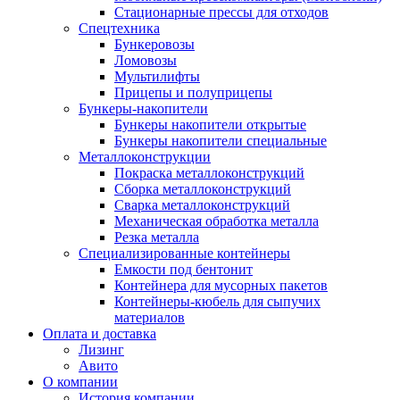
Стационарные прессы для отходов
Спецтехника
Бункеровозы
Ломовозы
Мультилифты
Прицепы и полуприцепы
Бункеры-накопители
Бункеры накопители открытые
Бункеры накопители специальные
Металлоконструкции
Покраска металлоконструкций
Сборка металлоконструкций
Сварка металлоконструкций
Механическая обработка металла
Резка металла
Специализированные контейнеры
Емкости под бентонит
Контейнера для мусорных пакетов
Контейнеры-кюбель для сыпучих
материалов
Оплата и доставка
Лизинг
Авито
О компании
История компании