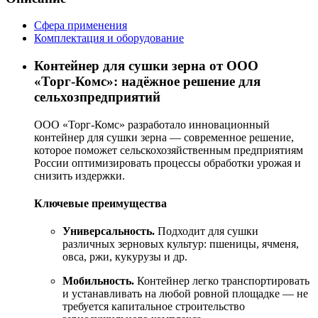
Сфера применения
Комплектация и оборудование
Контейнер
для
сушки
зерна
от
ООО
«Торг‑Комс»:
надёжное
решение
для
сельхозпредприятий
ООО
«Торг‑Комс»
разработало
инновационный
контейнер
для
сушки
зерна
— современное
решение,
которое
поможет
сельскохозяйственным
предприятиям
России
оптимизировать
процессы
обработки
урожая
и
снизить
издержки.
Ключевые
преимущества
Универсальность.
Подходит
для
сушки
различных
зерновых
культур:
пшеницы,
ячменя,
овса,
ржи,
кукурузы
и
др.
Мобильность.
Контейнер
легко
транспортировать
и
устанавливать
на
любой
ровной
площадке
— не
требуется
капитальное
строительство