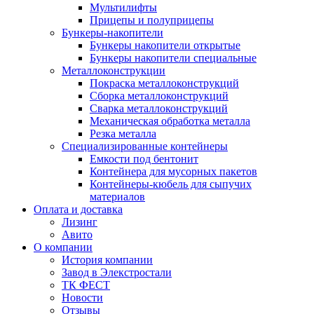
Мультилифты
Прицепы и полуприцепы
Бункеры-накопители
Бункеры накопители открытые
Бункеры накопители специальные
Металлоконструкции
Покраска металлоконструкций
Сборка металлоконструкций
Сварка металлоконструкций
Механическая обработка металла
Резка металла
Специализированные контейнеры
Емкости под бентонит
Контейнера для мусорных пакетов
Контейнеры-кюбель для сыпучих
материалов
Оплата и доставка
Лизинг
Авито
О компании
История компании
Завод в Элекстростали
ТК ФЕСТ
Новости
Отзывы