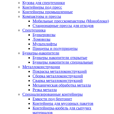
Кузова для спецтехники
Контейнеры под пресс
Контейнеры промышленные
Компакторы и прессы
Мобильные пресскомпакторы (Моноблоки)
Стационарные прессы для отходов
Спецтехника
Бункеровозы
Ломовозы
Мультилифты
Прицепы и полуприцепы
Бункеры-накопители
Бункеры накопители открытые
Бункеры накопители специальные
Металлоконструкции
Покраска металлоконструкций
Сборка металлоконструкций
Сварка металлоконструкций
Механическая обработка металла
Резка металла
Специализированные контейнеры
Емкости под бентонит
Контейнера для мусорных пакетов
Контейнеры-кюбель для сыпучих
материалов