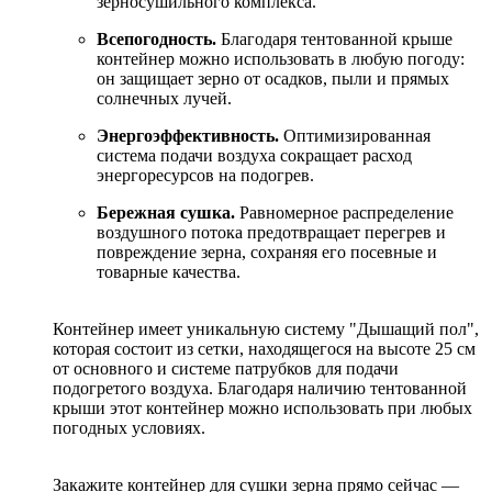
зерносушильного
комплекса.
Всепогодность.
Благодаря
тентованной
крыше
контейнер
можно
использовать
в
любую
погоду:
он
защищает
зерно
от
осадков,
пыли
и
прямых
солнечных
лучей.
Энергоэффективность.
Оптимизированная
система
подачи
воздуха
сокращает
расход
энергоресурсов
на
подогрев.
Бережная
сушка.
Равномерное
распределение
воздушного
потока
предотвращает
перегрев
и
повреждение
зерна,
сохраняя
его
посевные
и
товарные
качества.
Контейнер имеет уникальную систему "Дышащий пол",
которая состоит из сетки, находящегося на высоте 25 см
от основного и системе патрубков для подачи
подогретого воздуха. Благодаря наличию тентованной
крыши этот контейнер можно использовать при любых
погодных условиях.
Закажите
контейнер
для
сушки
зерна
прямо
сейчас
—