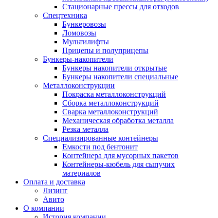
Стационарные прессы для отходов
Спецтехника
Бункеровозы
Ломовозы
Мультилифты
Прицепы и полуприцепы
Бункеры-накопители
Бункеры накопители открытые
Бункеры накопители специальные
Металлоконструкции
Покраска металлоконструкций
Сборка металлоконструкций
Сварка металлоконструкций
Механическая обработка металла
Резка металла
Специализированные контейнеры
Емкости под бентонит
Контейнера для мусорных пакетов
Контейнеры-кюбель для сыпучих
материалов
Оплата и доставка
Лизинг
Авито
О компании
История компании