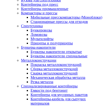
Кузова для спецтехники
Контейнеры под пресс
Контейнеры промышленные
Компакторы и прессы
Мобильные пресскомпакторы (Моноблоки)
Стационарные прессы для отходов
Спецтехника
Бункеровозы
Ломовозы
Мультилифты
Прицепы и полуприцепы
Бункеры-накопители
Бункеры накопители открытые
Бункеры накопители специальные
Металлоконструкции
Покраска металлоконструкций
Сборка металлоконструкций
Сварка металлоконструкций
Механическая обработка металла
Резка металла
Специализированные контейнеры
Емкости под бентонит
Контейнера для мусорных пакетов
Контейнеры-кюбель для сыпучих
материалов