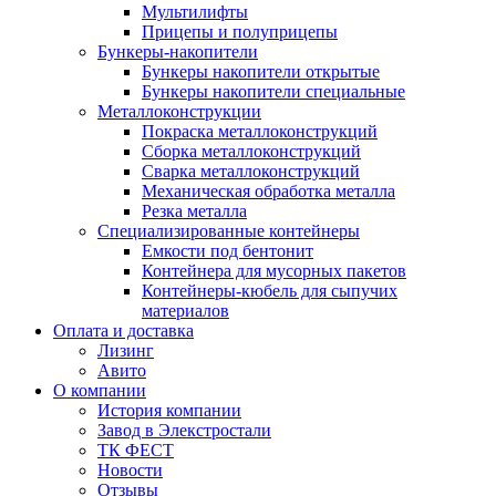
Мультилифты
Прицепы и полуприцепы
Бункеры-накопители
Бункеры накопители открытые
Бункеры накопители специальные
Металлоконструкции
Покраска металлоконструкций
Сборка металлоконструкций
Сварка металлоконструкций
Механическая обработка металла
Резка металла
Специализированные контейнеры
Емкости под бентонит
Контейнера для мусорных пакетов
Контейнеры-кюбель для сыпучих
материалов
Оплата и доставка
Лизинг
Авито
О компании
История компании
Завод в Элекстростали
ТК ФЕСТ
Новости
Отзывы