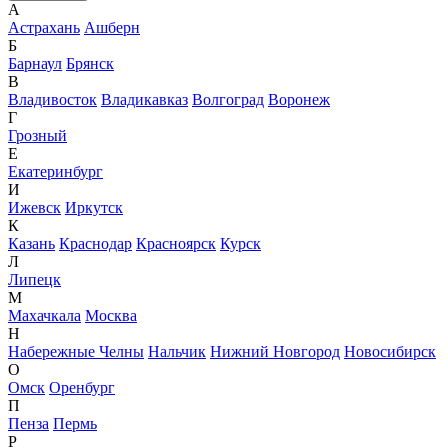
А
Астрахань
Ашберн
Б
Барнаул
Брянск
В
Владивосток
Владикавказ
Волгоград
Воронеж
Г
Грозный
Е
Екатеринбург
И
Ижевск
Иркутск
К
Казань
Краснодар
Красноярск
Курск
Л
Липецк
М
Махачкала
Москва
Н
Набережные Челны
Нальчик
Нижний Новгород
Новосибирск
О
Омск
Оренбург
П
Пенза
Пермь
Р