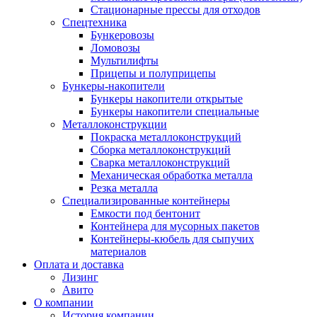
Стационарные прессы для отходов
Спецтехника
Бункеровозы
Ломовозы
Мультилифты
Прицепы и полуприцепы
Бункеры-накопители
Бункеры накопители открытые
Бункеры накопители специальные
Металлоконструкции
Покраска металлоконструкций
Сборка металлоконструкций
Сварка металлоконструкций
Механическая обработка металла
Резка металла
Специализированные контейнеры
Емкости под бентонит
Контейнера для мусорных пакетов
Контейнеры-кюбель для сыпучих
материалов
Оплата и доставка
Лизинг
Авито
О компании
История компании