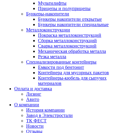
Мультилифты
Прицепы и полуприцепы
Бункеры-накопители
Бункеры накопители открытые
Бункеры накопители специальные
Металлоконструкции
Покраска металлоконструкций
Сборка металлоконструкций
Сварка металлоконструкций
Механическая обработка металла
Резка металла
Специализированные контейнеры
Емкости под бентонит
Контейнера для мусорных пакетов
Контейнеры-кюбель для сыпучих
материалов
Оплата и доставка
Лизинг
Авито
О компании
История компании
Завод в Элекстростали
ТК ФЕСТ
Новости
Отзывы