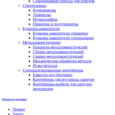
Стационарные прессы для отходов
Спецтехника
Бункеровозы
Ломовозы
Мультилифты
Прицепы и полуприцепы
Бункеры-накопители
Бункеры накопители открытые
Бункеры накопители специальные
Металлоконструкции
Покраска металлоконструкций
Сборка металлоконструкций
Сварка металлоконструкций
Механическая обработка металла
Резка металла
Специализированные контейнеры
Емкости под бентонит
Контейнера для мусорных пакетов
Контейнеры-кюбель для сыпучих
материалов
Оплата и доставка
Лизинг
Авито