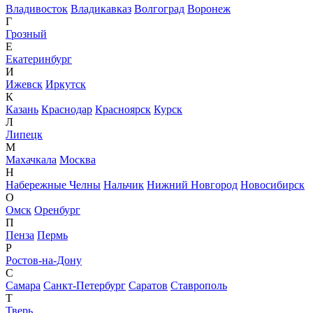
Владивосток
Владикавказ
Волгоград
Воронеж
Г
Грозный
Е
Екатеринбург
И
Ижевск
Иркутск
К
Казань
Краснодар
Красноярск
Курск
Л
Липецк
М
Махачкала
Москва
Н
Набережные Челны
Нальчик
Нижний Новгород
Новосибирск
О
Омск
Оренбург
П
Пенза
Пермь
Р
Ростов-на-Дону
С
Самара
Санкт-Петербург
Саратов
Ставрополь
Т
Тверь