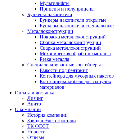
Мультилифты
Прицепы и полуприцепы
Бункеры-накопители
Бункеры накопители открытые
Бункеры накопители специальные
Металлоконструкции
Покраска металлоконструкций
Сборка металлоконструкций
Сварка металлоконструкций
Механическая обработка металла
Резка металла
Специализированные контейнеры
Емкости под бентонит
Контейнера для мусорных пакетов
Контейнеры-кюбель для сыпучих
материалов
Оплата и доставка
Лизинг
Авито
О компании
История компании
Завод в Элекстростали
ТК ФЕСТ
Новости
Отзывы