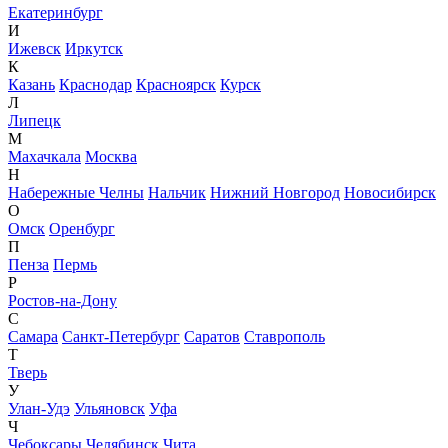
Екатеринбург
И
Ижевск
Иркутск
К
Казань
Краснодар
Красноярск
Курск
Л
Липецк
М
Махачкала
Москва
Н
Набережные Челны
Нальчик
Нижний Новгород
Новосибирск
О
Омск
Оренбург
П
Пенза
Пермь
Р
Ростов-на-Дону
С
Самара
Санкт-Петербург
Саратов
Ставрополь
Т
Тверь
У
Улан-Удэ
Ульяновск
Уфа
Ч
Чебоксары
Челябинск
Чита