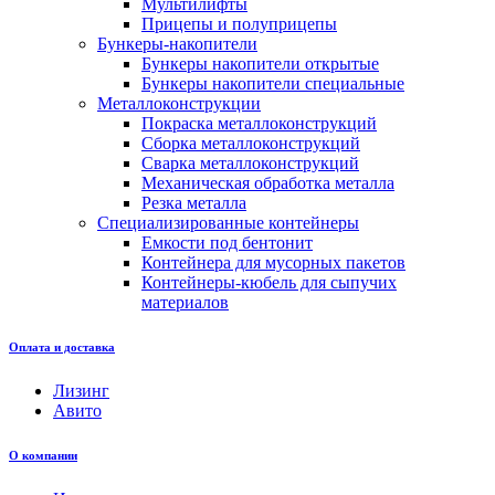
Мультилифты
Прицепы и полуприцепы
Бункеры-накопители
Бункеры накопители открытые
Бункеры накопители специальные
Металлоконструкции
Покраска металлоконструкций
Сборка металлоконструкций
Сварка металлоконструкций
Механическая обработка металла
Резка металла
Специализированные контейнеры
Емкости под бентонит
Контейнера для мусорных пакетов
Контейнеры-кюбель для сыпучих
материалов
Оплата и доставка
Лизинг
Авито
О компании