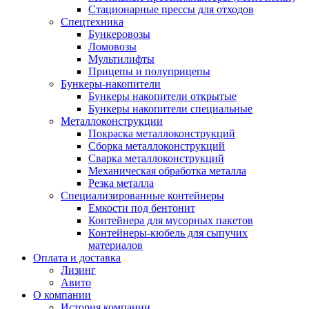
Стационарные прессы для отходов
Спецтехника
Бункеровозы
Ломовозы
Мультилифты
Прицепы и полуприцепы
Бункеры-накопители
Бункеры накопители открытые
Бункеры накопители специальные
Металлоконструкции
Покраска металлоконструкций
Сборка металлоконструкций
Сварка металлоконструкций
Механическая обработка металла
Резка металла
Специализированные контейнеры
Емкости под бентонит
Контейнера для мусорных пакетов
Контейнеры-кюбель для сыпучих
материалов
Оплата и доставка
Лизинг
Авито
О компании
История компании