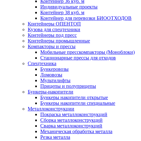
Контейнер 36 куб. м
Индивидуальные проекты
Контейнер 38 куб. м
Контейнер для перевозки БИООТХОДОВ
Контейнеры ОПЕНТОП
Кузова для спецтехники
Контейнеры под пресс
Контейнеры промышленные
Компакторы и прессы
Мобильные пресскомпакторы (Моноблоки)
Стационарные прессы для отходов
Спецтехника
Бункеровозы
Ломовозы
Мультилифты
Прицепы и полуприцепы
Бункеры-накопители
Бункеры накопители открытые
Бункеры накопители специальные
Металлоконструкции
Покраска металлоконструкций
Сборка металлоконструкций
Сварка металлоконструкций
Механическая обработка металла
Резка металла