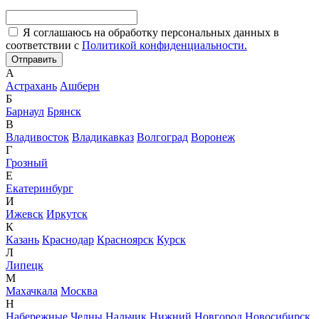
Я соглашаюсь на обработку персональных данных в
соответствии с
Политикой конфиденциальности.
А
Астрахань
Ашберн
Б
Барнаул
Брянск
В
Владивосток
Владикавказ
Волгоград
Воронеж
Г
Грозный
Е
Екатеринбург
И
Ижевск
Иркутск
К
Казань
Краснодар
Красноярск
Курск
Л
Липецк
М
Махачкала
Москва
Н
Набережные Челны
Нальчик
Нижний Новгород
Новосибирск