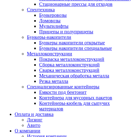
Стационарные прессы для отходов
Спецтехника
Бункеровозы
Ломовозы
Мультилифты
Прицепы и полуприцепы
Бункеры-накопители
Бункеры накопители открытые
Бункеры накопители специальные
Металлоконструкции
Покраска металлоконструкций
Сборка металлоконструкций
Сварка металлоконструкций
Механическая обработка металла
Резка металла
Специализированные контейнеры
Емкости под бентонит
Контейнера для мусорных пакетов
Контейнеры-кюбель для сыпучих
материалов
Оплата и доставка
Лизинг
Авито
О компании
История компании