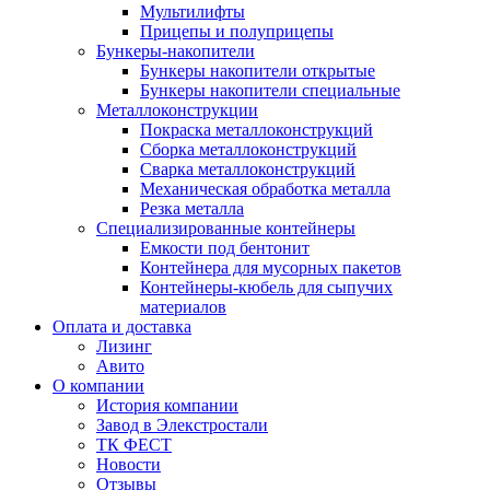
Мультилифты
Прицепы и полуприцепы
Бункеры-накопители
Бункеры накопители открытые
Бункеры накопители специальные
Металлоконструкции
Покраска металлоконструкций
Сборка металлоконструкций
Сварка металлоконструкций
Механическая обработка металла
Резка металла
Специализированные контейнеры
Емкости под бентонит
Контейнера для мусорных пакетов
Контейнеры-кюбель для сыпучих
материалов
Оплата и доставка
Лизинг
Авито
О компании
История компании
Завод в Элекстростали
ТК ФЕСТ
Новости
Отзывы