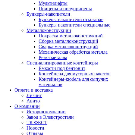
Мультилифты
Прицепы и полуприцепы
Бункеры-накопители
Бункеры накопители открытые
Бункеры накопители специальные
Металлоконструкции
Покраска металлоконструкций
Сборка металлоконструкций
Сварка металлоконструкций
Механическая обработка металла
Резка металла
Специализированные контейнеры
Емкости под бентонит
Контейнера для мусорных пакетов
Контейнеры-кюбель для сыпучих
материалов
Оплата и доставка
Лизинг
Авито
О компании
История компании
Завод в Элекстростали
ТК ФЕСТ
Новости
Отзывы