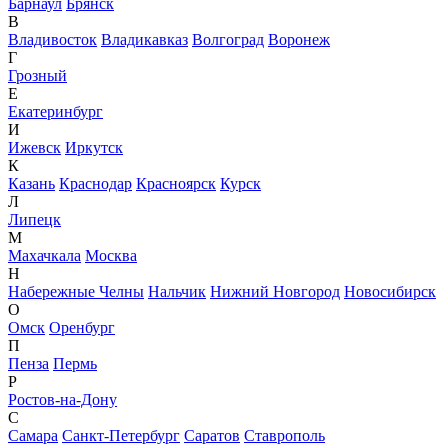
Барнаул
Брянск
В
Владивосток
Владикавказ
Волгоград
Воронеж
Г
Грозный
Е
Екатеринбург
И
Ижевск
Иркутск
К
Казань
Краснодар
Красноярск
Курск
Л
Липецк
М
Махачкала
Москва
Н
Набережные Челны
Нальчик
Нижний Новгород
Новосибирск
О
Омск
Оренбург
П
Пенза
Пермь
Р
Ростов-на-Дону
С
Самара
Санкт-Петербург
Саратов
Ставрополь