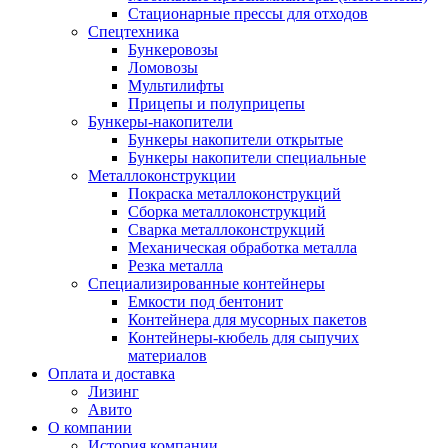
Стационарные прессы для отходов
Спецтехника
Бункеровозы
Ломовозы
Мультилифты
Прицепы и полуприцепы
Бункеры-накопители
Бункеры накопители открытые
Бункеры накопители специальные
Металлоконструкции
Покраска металлоконструкций
Сборка металлоконструкций
Сварка металлоконструкций
Механическая обработка металла
Резка металла
Специализированные контейнеры
Емкости под бентонит
Контейнера для мусорных пакетов
Контейнеры-кюбель для сыпучих
материалов
Оплата и доставка
Лизинг
Авито
О компании
История компании