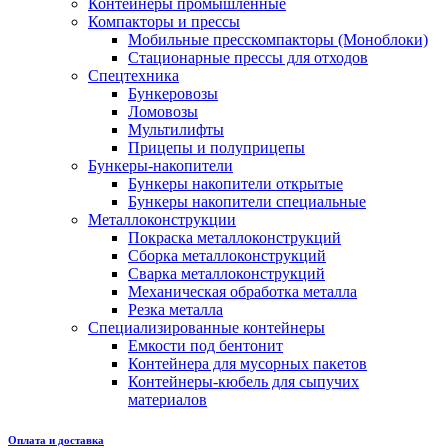
Контейнеры промышленные
Компакторы и прессы
Мобильные пресскомпакторы (Моноблоки)
Стационарные прессы для отходов
Спецтехника
Бункеровозы
Ломовозы
Мультилифты
Прицепы и полуприцепы
Бункеры-накопители
Бункеры накопители открытые
Бункеры накопители специальные
Металлоконструкции
Покраска металлоконструкций
Сборка металлоконструкций
Сварка металлоконструкций
Механическая обработка металла
Резка металла
Специализированные контейнеры
Емкости под бентонит
Контейнера для мусорных пакетов
Контейнеры-кюбель для сыпучих
материалов
Оплата и доставка