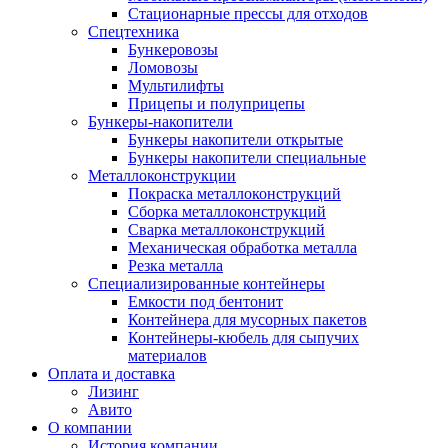
Стационарные прессы для отходов
Спецтехника
Бункеровозы
Ломовозы
Мультилифты
Прицепы и полуприцепы
Бункеры-накопители
Бункеры накопители открытые
Бункеры накопители специальные
Металлоконструкции
Покраска металлоконструкций
Сборка металлоконструкций
Сварка металлоконструкций
Механическая обработка металла
Резка металла
Специализированные контейнеры
Емкости под бентонит
Контейнера для мусорных пакетов
Контейнеры-кюбель для сыпучих
материалов
Оплата и доставка
Лизинг
Авито
О компании
История компании