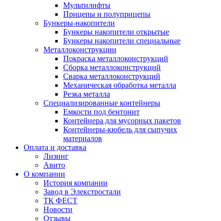
Мультилифты
Прицепы и полуприцепы
Бункеры-накопители
Бункеры накопители открытые
Бункеры накопители специальные
Металлоконструкции
Покраска металлоконструкций
Сборка металлоконструкций
Сварка металлоконструкций
Механическая обработка металла
Резка металла
Специализированные контейнеры
Емкости под бентонит
Контейнера для мусорных пакетов
Контейнеры-кюбель для сыпучих
материалов
Оплата и доставка
Лизинг
Авито
О компании
История компании
Завод в Элекстростали
ТК ФЕСТ
Новости
Отзывы