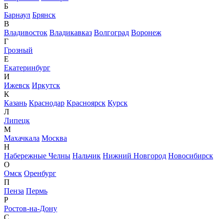
Б
Барнаул
Брянск
В
Владивосток
Владикавказ
Волгоград
Воронеж
Г
Грозный
Е
Екатеринбург
И
Ижевск
Иркутск
К
Казань
Краснодар
Красноярск
Курск
Л
Липецк
М
Махачкала
Москва
Н
Набережные Челны
Нальчик
Нижний Новгород
Новосибирск
О
Омск
Оренбург
П
Пенза
Пермь
Р
Ростов-на-Дону
С