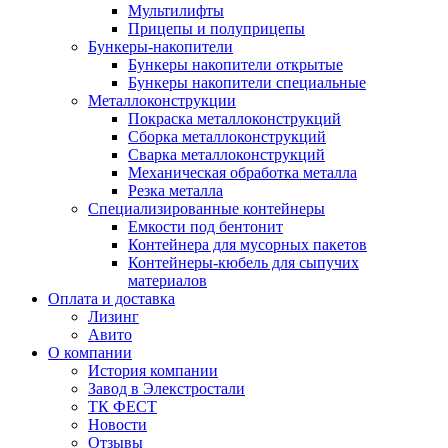
Мультилифты
Прицепы и полуприцепы
Бункеры-накопители
Бункеры накопители открытые
Бункеры накопители специальные
Металлоконструкции
Покраска металлоконструкций
Сборка металлоконструкций
Сварка металлоконструкций
Механическая обработка металла
Резка металла
Специализированные контейнеры
Емкости под бентонит
Контейнера для мусорных пакетов
Контейнеры-кюбель для сыпучих
материалов
Оплата и доставка
Лизинг
Авито
О компании
История компании
Завод в Элекстростали
ТК ФЕСТ
Новости
Отзывы