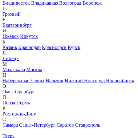
Владивосток
Владикавказ
Волгоград
Воронеж
Г
Грозный
Е
Екатеринбург
И
Ижевск
Иркутск
К
Казань
Краснодар
Красноярск
Курск
Л
Липецк
М
Махачкала
Москва
Н
Набережные Челны
Нальчик
Нижний Новгород
Новосибирск
О
Омск
Оренбург
П
Пенза
Пермь
Р
Ростов-на-Дону
С
Самара
Санкт-Петербург
Саратов
Ставрополь
Т
Тверь