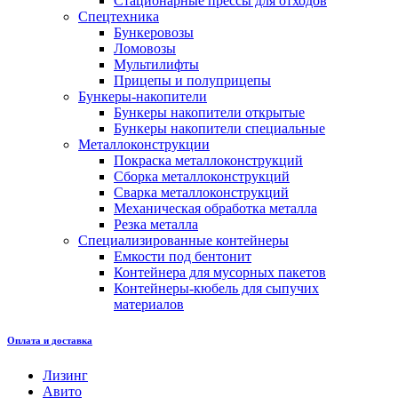
Стационарные прессы для отходов
Спецтехника
Бункеровозы
Ломовозы
Мультилифты
Прицепы и полуприцепы
Бункеры-накопители
Бункеры накопители открытые
Бункеры накопители специальные
Металлоконструкции
Покраска металлоконструкций
Сборка металлоконструкций
Сварка металлоконструкций
Механическая обработка металла
Резка металла
Специализированные контейнеры
Емкости под бентонит
Контейнера для мусорных пакетов
Контейнеры-кюбель для сыпучих
материалов
Оплата и доставка
Лизинг
Авито