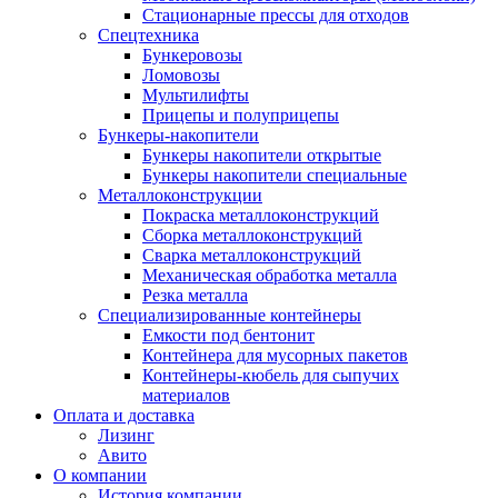
Стационарные прессы для отходов
Спецтехника
Бункеровозы
Ломовозы
Мультилифты
Прицепы и полуприцепы
Бункеры-накопители
Бункеры накопители открытые
Бункеры накопители специальные
Металлоконструкции
Покраска металлоконструкций
Сборка металлоконструкций
Сварка металлоконструкций
Механическая обработка металла
Резка металла
Специализированные контейнеры
Емкости под бентонит
Контейнера для мусорных пакетов
Контейнеры-кюбель для сыпучих
материалов
Оплата и доставка
Лизинг
Авито
О компании
История компании