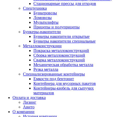
Стационарные прессы для отходов
Спецтехника
Бункеровозы
Ломовозы
Мультилифты
Прицепы и полуприцепы
Бункеры-накопители
Бункеры накопители открытые
Бункеры накопители специальные
Металлоконструкции
Покраска металлоконструкций
Сборка металлоконструкций
Сварка металлоконструкций
Механическая обработка металла
Резка металла
Специализированные контейнеры
Емкости под бентонит
Контейнера для мусорных пакетов
Контейнеры-кюбель для сыпучих
материалов
Оплата и доставка
Лизинг
Авито
О компании
История компании