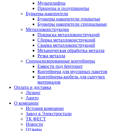
Мультилифты
Прицепы и полуприцепы
Бункеры-накопители
Бункеры накопители открытые
Бункеры накопители специальные
Металлоконструкции
Покраска металлоконструкций
Сборка металлоконструкций
Сварка металлоконструкций
Механическая обработка металла
Резка металла
Специализированные контейнеры
Емкости под бентонит
Контейнера для мусорных пакетов
Контейнеры-кюбель для сыпучих
материалов
Оплата и доставка
Лизинг
Авито
О компании
История компании
Завод в Элекстростали
ТК ФЕСТ
Новости
Отзывы