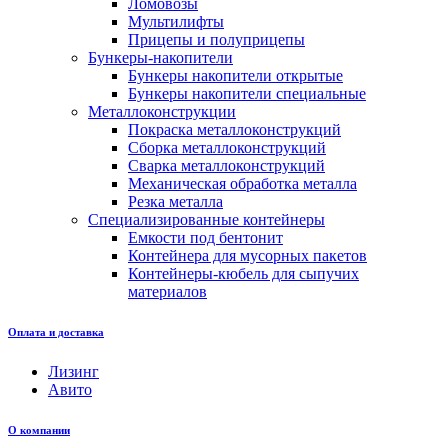
Ломовозы
Мультилифты
Прицепы и полуприцепы
Бункеры-накопители
Бункеры накопители открытые
Бункеры накопители специальные
Металлоконструкции
Покраска металлоконструкций
Сборка металлоконструкций
Сварка металлоконструкций
Механическая обработка металла
Резка металла
Специализированные контейнеры
Емкости под бентонит
Контейнера для мусорных пакетов
Контейнеры-кюбель для сыпучих
материалов
Оплата и доставка
Лизинг
Авито
О компании