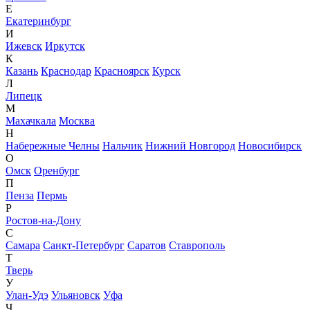
Е
Екатеринбург
И
Ижевск
Иркутск
К
Казань
Краснодар
Красноярск
Курск
Л
Липецк
М
Махачкала
Москва
Н
Набережные Челны
Нальчик
Нижний Новгород
Новосибирск
О
Омск
Оренбург
П
Пенза
Пермь
Р
Ростов-на-Дону
С
Самара
Санкт-Петербург
Саратов
Ставрополь
Т
Тверь
У
Улан-Удэ
Ульяновск
Уфа
Ч