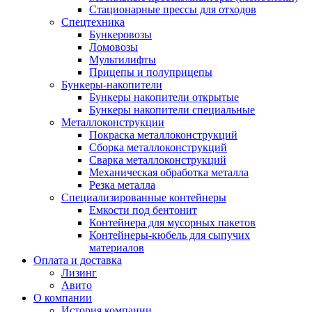
Стационарные прессы для отходов
Спецтехника
Бункеровозы
Ломовозы
Мультилифты
Прицепы и полуприцепы
Бункеры-накопители
Бункеры накопители открытые
Бункеры накопители специальные
Металлоконструкции
Покраска металлоконструкций
Сборка металлоконструкций
Сварка металлоконструкций
Механическая обработка металла
Резка металла
Специализированные контейнеры
Емкости под бентонит
Контейнера для мусорных пакетов
Контейнеры-кюбель для сыпучих
материалов
Оплата и доставка
Лизинг
Авито
О компании
История компании