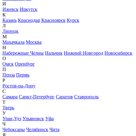
И
Ижевск
Иркутск
К
Казань
Краснодар
Красноярск
Курск
Л
Липецк
М
Махачкала
Москва
Н
Набережные Челны
Нальчик
Нижний Новгород
Новосибирск
О
Омск
Оренбург
П
Пенза
Пермь
Р
Ростов-на-Дону
С
Самара
Санкт-Петербург
Саратов
Ставрополь
Т
Тверь
У
Улан-Удэ
Ульяновск
Уфа
Ч
Чебоксары
Челябинск
Чита
Я