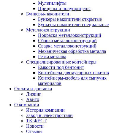
Мультилифты
Прицепы и полуприцепы
Бункеры-накопители
Бункеры накопители открытые
Бункеры накопители специальные
Металлоконструкции
Покраска металлоконструкций
Сборка металлоконструкций
Сварка металлоконструкций
Механическая обработка металла
Резка металла
Специализированные контейнеры
Емкости под бентонит
Контейнера для мусорных пакетов
Контейнеры-кюбель для сыпучих
материалов
Оплата и доставка
Лизинг
Авито
О компании
История компании
Завод в Элекстростали
ТК ФЕСТ
Новости
Отзывы