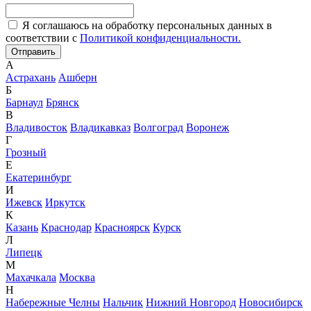
Я соглашаюсь на обработку персональных данных в
соответствии с
Политикой конфиденциальности.
А
Астрахань
Ашберн
Б
Барнаул
Брянск
В
Владивосток
Владикавказ
Волгоград
Воронеж
Г
Грозный
Е
Екатеринбург
И
Ижевск
Иркутск
К
Казань
Краснодар
Красноярск
Курск
Л
Липецк
М
Махачкала
Москва
Н
Набережные Челны
Нальчик
Нижний Новгород
Новосибирск