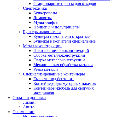
Стационарные прессы для отходов
Спецтехника
Бункеровозы
Ломовозы
Мультилифты
Прицепы и полуприцепы
Бункеры-накопители
Бункеры накопители открытые
Бункеры накопители специальные
Металлоконструкции
Покраска металлоконструкций
Сборка металлоконструкций
Сварка металлоконструкций
Механическая обработка металла
Резка металла
Специализированные контейнеры
Емкости под бентонит
Контейнера для мусорных пакетов
Контейнеры-кюбель для сыпучих
материалов
Оплата и доставка
Лизинг
Авито
О компании
История компании