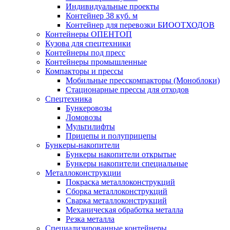
Индивидуальные проекты
Контейнер 38 куб. м
Контейнер для перевозки БИООТХОДОВ
Контейнеры ОПЕНТОП
Кузова для спецтехники
Контейнеры под пресс
Контейнеры промышленные
Компакторы и прессы
Мобильные пресскомпакторы (Моноблоки)
Стационарные прессы для отходов
Спецтехника
Бункеровозы
Ломовозы
Мультилифты
Прицепы и полуприцепы
Бункеры-накопители
Бункеры накопители открытые
Бункеры накопители специальные
Металлоконструкции
Покраска металлоконструкций
Сборка металлоконструкций
Сварка металлоконструкций
Механическая обработка металла
Резка металла
Специализированные контейнеры