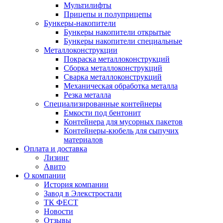
Мультилифты
Прицепы и полуприцепы
Бункеры-накопители
Бункеры накопители открытые
Бункеры накопители специальные
Металлоконструкции
Покраска металлоконструкций
Сборка металлоконструкций
Сварка металлоконструкций
Механическая обработка металла
Резка металла
Специализированные контейнеры
Емкости под бентонит
Контейнера для мусорных пакетов
Контейнеры-кюбель для сыпучих
материалов
Оплата и доставка
Лизинг
Авито
О компании
История компании
Завод в Элекстростали
ТК ФЕСТ
Новости
Отзывы